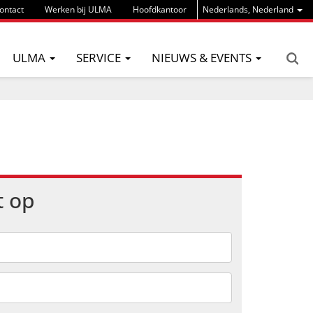
ontact
Werken bij ULMA
Hoofdkantoor
Nederlands, Nederland
ULMA
SERVICE
NIEUWS & EVENTS
t op