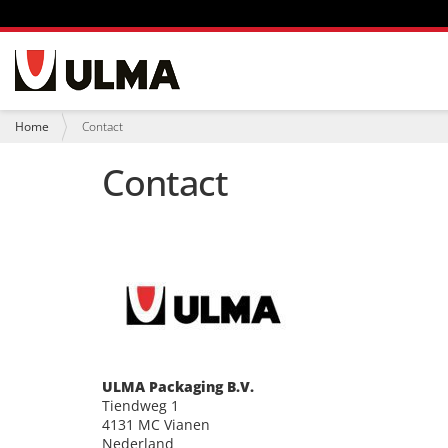
N
a
v
i
U
Home
Contact
g
b
a
e
Contact
t
n
i
t
e
h
i
e
r
:
ULMA Packaging B.V.
Tiendweg 1
4131 MC Vianen
Nederland