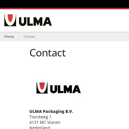
N
a
v
i
U
Home
Contact
g
b
a
e
Contact
t
n
i
t
e
h
i
e
r
:
ULMA Packaging B.V.
Tiendweg 1
4131 MC Vianen
Nederland