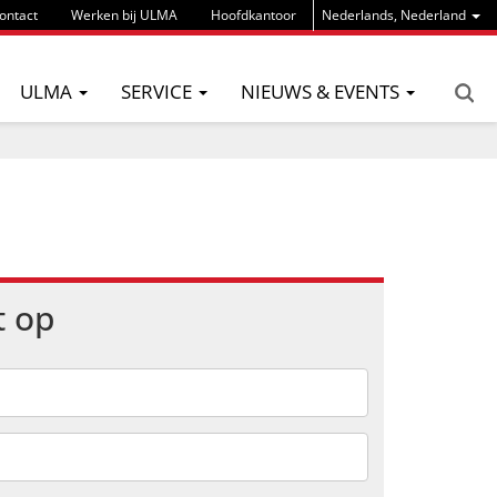
ontact
Werken bij ULMA
Hoofdkantoor
Nederlands, Nederland
ULMA
SERVICE
NIEUWS & EVENTS
t op