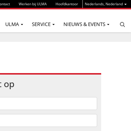
ontact
Werken bij ULMA
Hoofdkantoor
Nederlands, Nederland
ULMA
SERVICE
NIEUWS & EVENTS
t op