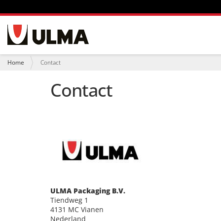
N
a
v
i
U
Home
Contact
g
b
a
e
Contact
t
n
i
t
e
h
i
e
r
:
ULMA Packaging B.V.
Tiendweg 1
4131 MC Vianen
Nederland