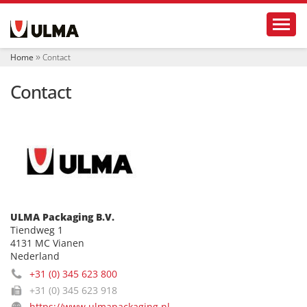
N
Toggl
a
v
i
Home
Contact
g
a
Contact
t
i
e
ULMA Packaging B.V.
Tiendweg 1
4131 MC Vianen
Nederland
+31 (0) 345 623 800
+31 (0) 345 623 918
https://www.ulmapackaging.nl