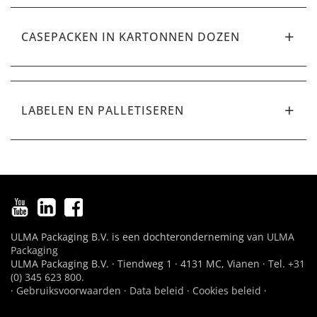
CASEPACKEN IN KARTONNEN DOZEN
LABELEN EN PALLETISEREN
ULMA Packaging B.V. is een dochteronderneming van
ULMA
Packaging
ULMA Packaging B.V. · Tiendweg 1 · 4131 MC, Vianen · Tel.
+31
(0) 345 623 800
.
·
Gebruiksvoorwaarden
·
Data beleid
·
Cookies beleid
·