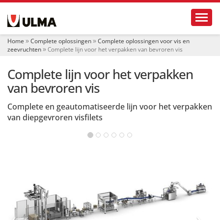
N
Toggl
a
v
i
Home
Complete oplossingen
Complete oplossingen voor vis en
g
zeevruchten
Complete lijn voor het verpakken van bevroren vis
a
t
Complete lijn voor het verpakken
i
e
van bevroren vis
Complete en geautomatiseerde lijn voor het verpakken
van diepgevroren visfilets
‹
›