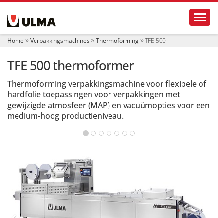
N
Toggl
a
v
i
Home
Verpakkingsmachines
Thermoforming
TFE 500
g
a
TFE 500 thermoformer
t
i
e
Thermoforming verpakkingsmachine voor flexibele of
hardfolie toepassingen voor verpakkingen met
gewijzigde atmosfeer (MAP) en vacuümopties voor een
medium-hoog productieniveau.
‹
›