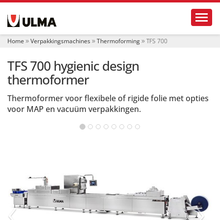
N
Toggl
a
v
i
Home
Verpakkingsmachines
Thermoforming
TFS 700
g
a
TFS 700 hygienic design
t
i
thermoformer
e
Thermoformer voor flexibele of rigide folie met opties
voor MAP en vacuüm verpakkingen.
‹
›