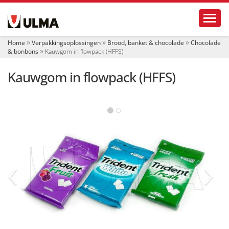
N
Toggl
a
v
i
Home
Verpakkingsoplossingen
Brood, banket & chocolade
Chocolade
g
& bonbons
Kauwgom in flowpack (HFFS)
a
t
Kauwgom in flowpack (HFFS)
i
e
‹
›