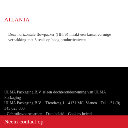
ATLANTA
Deze horizontale flowpacker (HFFS) maakt een
kussenvormige verpakking met 3 seals op hoog
productieniveau.
ULMA Packaging B.V. is een dochteronderneming van
ULMA
Packaging
ULMA Packaging B.V. · Tiendweg 1 · 4131 MC, Vianen · Tel.
+31
(0) 345 623 800
.
·
Gebruiksvoorwaarden
·
Data beleid
·
Cookies beleid
·
Neem contact op