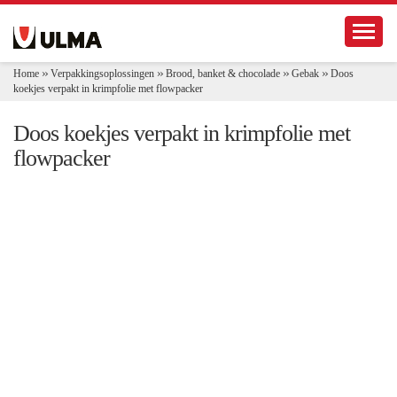
N
Toggl
a
v
i
Home
Verpakkingsoplossingen
Brood, banket & chocolade
Gebak
g
Doos koekjes verpakt in krimpfolie met flowpacker
a
t
Doos koekjes verpakt in krimpfolie
i
e
met flowpacker