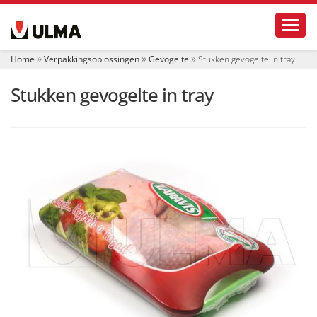
N
Toggl
a
v
i
Home
Verpakkingsoplossingen
Gevogelte
Stukken gevogelte in tray
g
a
Stukken gevogelte in tray
t
i
e