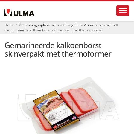
N
Toggl
a
v
i
Home
Verpakkingsoplossingen
Gevogelte
Verwerkt gevogelte
g
Gemarineerde kalkoenborst skinverpakt met thermoformer
a
t
Gemarineerde kalkoenborst
i
e
skinverpakt met thermoformer