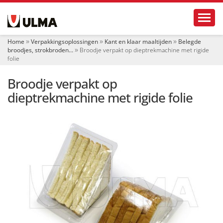
N
Toggl
a
v
i
Home
Verpakkingsoplossingen
Kant en klaar maaltijden
Belegde
g
broodjes, strokbroden…
Broodje verpakt op dieptrekmachine met rigide
a
folie
t
i
Broodje verpakt op
e
dieptrekmachine met rigide folie