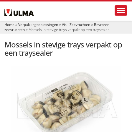
N
Toggl
a
v
i
Home
Verpakkingsoplossingen
Vis - Zeevruchten
Bevroren
g
zeevruchten
Mossels in stevige trays verpakt op een traysealer
a
t
Mossels in stevige trays verpakt op
i
e
een traysealer