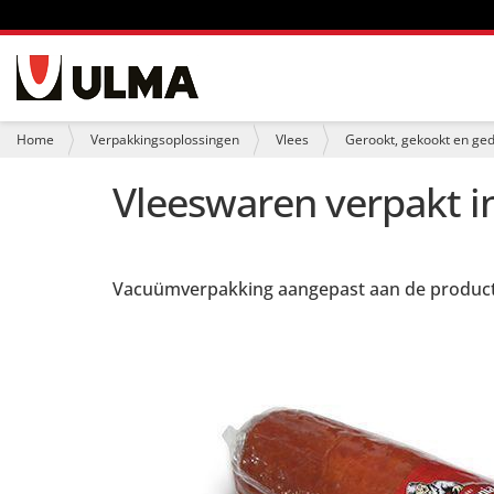
N
a
v
i
U
Home
Verpakkingsoplossingen
Vlees
Gerookt, gekookt en ge
g
b
a
e
Vleeswaren verpakt i
t
n
i
t
e
h
i
e
Vacuümverpakking aangepast aan de produc
r
: