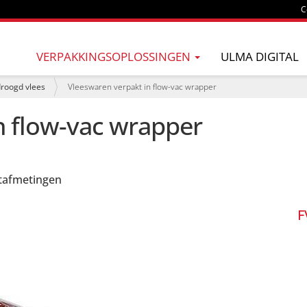
C
VERPAKKINGSOPLOSSINGEN
ULMA DIGITAL
droogd vlees
Vleeswaren verpakt in flow-vac wrapper
n flow-vac wrapper
tafmetingen
F