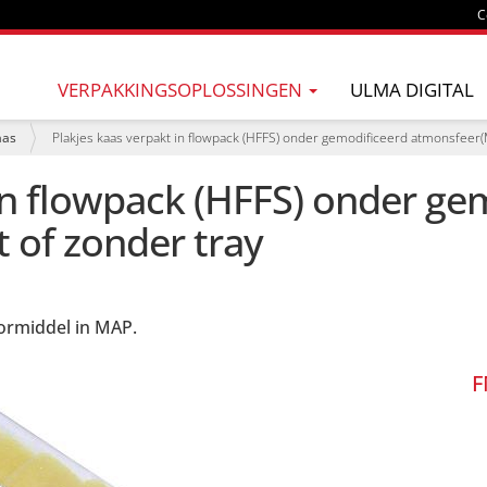
C
VERPAKKINGSOPLOSSINGEN
ULMA DIGITAL
aas
Plakjes kaas verpakt in flowpack (HFFS) onder gemodificeerd atmonsfeer(
in flowpack (HFFS) onder ge
of zonder tray
oormiddel in MAP.
F