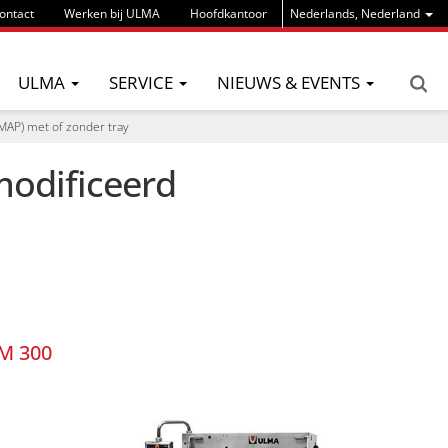
ontact
Werken bij ULMA
Hoofdkantoor
Nederlands, Nederland
ULMA
SERVICE
NIEUWS & EVENTS
MAP) met of zonder tray
modificeerd
M 300