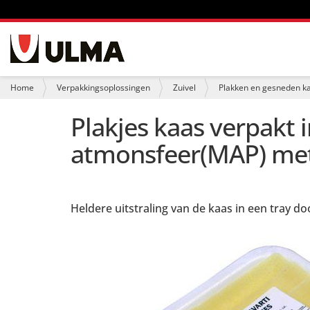
N
a
v
i
U
Home
Verpakkingsoplossingen
Zuivel
Plakken en gesneden k
g
b
a
e
Plakjes kaas verpakt 
t
n
i
t
atmonsfeer(MAP) met 
e
h
i
e
r
:
Heldere uitstraling van de kaas in een tray d