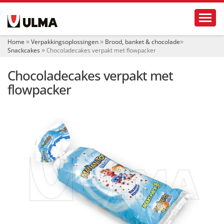
N
Toggl
a
v
i
Home
Verpakkingsoplossingen
Brood, banket & chocolade
g
Snackcakes
Chocoladecakes verpakt met flowpacker
a
t
Chocoladecakes verpakt met
i
e
flowpacker