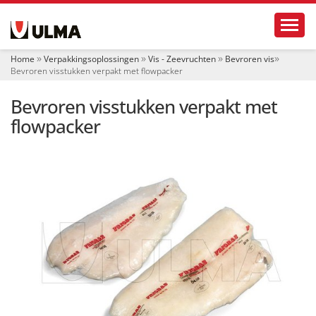
N
Toggl
a
v
i
Home
Verpakkingsoplossingen
Vis - Zeevruchten
Bevroren vis
g
Bevroren visstukken verpakt met flowpacker
a
t
Bevroren visstukken verpakt met
i
e
flowpacker