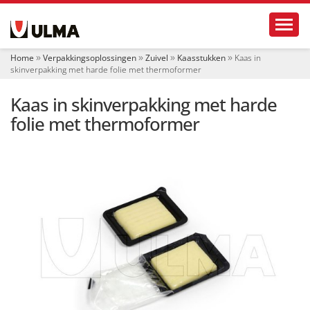
N
Toggl
a
v
i
Home
Verpakkingsoplossingen
Zuivel
Kaasstukken
Kaas in
g
skinverpakking met harde folie met thermoformer
a
t
Kaas in skinverpakking met harde
i
e
folie met thermoformer